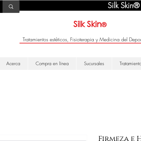
Silk Skin®
Silk Skin
®
Tratamientos estéticos, Fisioterapia y Medicina del Depor
Acerca
Compra en línea
Sucursales
Tratamient
Firmeza e 