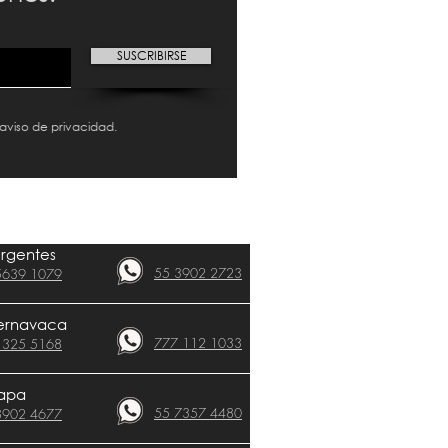
SUSCRIBIRSE
 aviso de privacidad.
urgentes
55 3902 2723
5639 1079
CLÍNICAS​
ernavaca
777 112 1033
 325 5168
apa
55 7357 4480
8902 4677