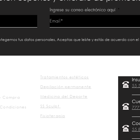
Ingrese su correo electrónico aquí
protegemos tus datos personales, Aceptas que leíste y estás de acuerdo con el
Tratamientos estéticos
Ins
55 
Depilación permanente
Medicina del Deporte
de Compra
Cu
SS Sculpt
 Condiciones
777
Fisioterapia
Co
55 