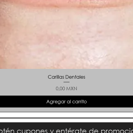
Carillas Dentales
Precio
0,00 MXN
Agregar al carrito
tén cupones y entérate de promoci