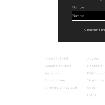
Nombre
Al suscribirte 
Inicio Silk Skin®
Acerca
Compra en línea
Contacto
Sucursales
Políticas 
Promociones
Términos y
Aviso de
privacidad
otros
FAQ's