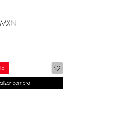
Precio
 MXN
to
alizar compra