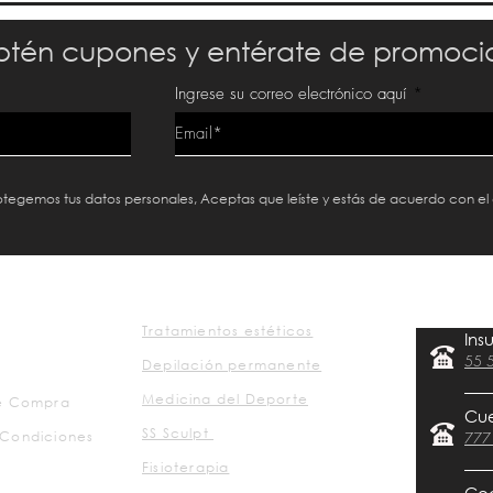
tén cupones y entérate de promoci
Ingrese su correo electrónico aquí
protegemos tus datos personales, Aceptas que leíste y estás de acuerdo con el
Tratamientos estéticos
Ins
55 
Depilación permanente
Medicina del Deporte
de Compra
Cu
SS Sculpt
 Condiciones
777
Fisioterapia
Co