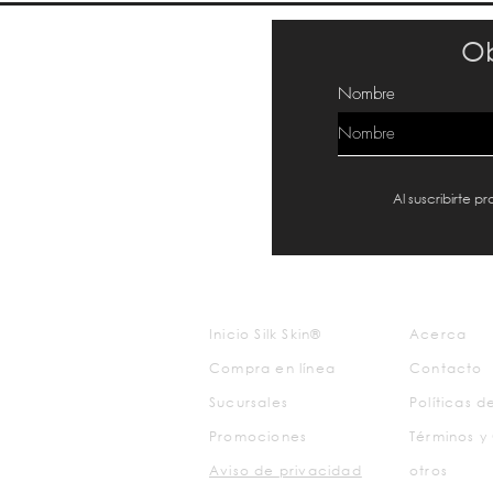
Ob
Nombre
Al suscribirte 
Inicio Silk Skin®
Acerca
Compra en línea
Contacto
Sucursales
Políticas 
Promociones
Términos y
Aviso de
privacidad
otros