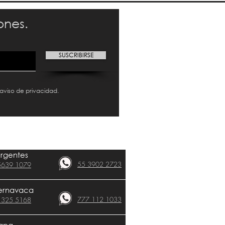
ones.
SUSCRIBIRSE
 aviso de privacidad.
urgentes
55 3902 2723
5639 1079
CLÍNICAS​
ernavaca
777 112 1033
 325 5168
apa