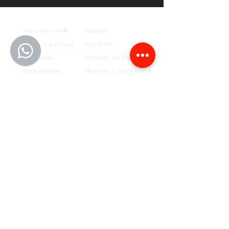
Inicio Silk Skin®
Acerca
Compra en línea
Contacto
Sucursales
Políticas de Compra
Promociones
Términos y Condiciones
Aviso
otros
de
privacidad
FAQ's
Tratamientos estéticos
Depilación permanente
Medicina del Deporte
SS Sculpt
Fisioterapia
Insurgentes
CLÍNICAS​
55 5639 1079