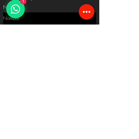
1
Nombre
Ingrese su correo electrónico aquí
SUSCRIBIRSE
Al suscribirte protegemos tus datos personales, Aceptas que
leíste y estás de acuerdo con el aviso de privacidad.
Inicio Silk Skin®
Acerca
Compra en línea
Contacto
Sucursales
Políticas de Compra
Promociones
Términos y Condiciones
Aviso
otros