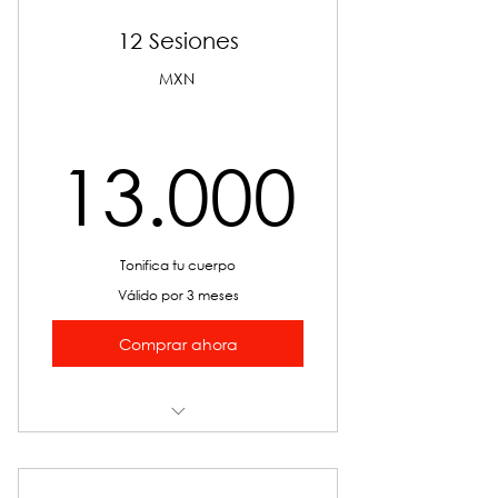
12 Sesiones
MXN
13.0
13.000
Tonifica tu cuerpo
Válido por 3 meses
Comprar ahora
SS SCULP