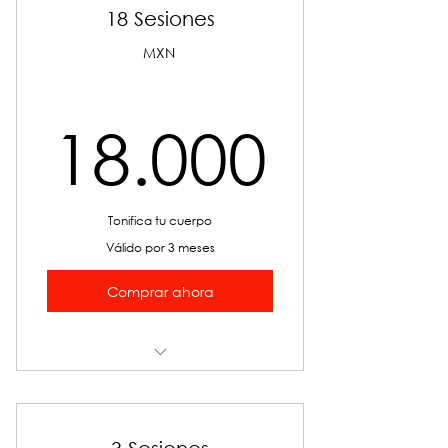
18 Sesiones
MXN
18.0
18.000
Tonifica tu cuerpo
Válido por 3 meses
Comprar ahora
SS SCULP