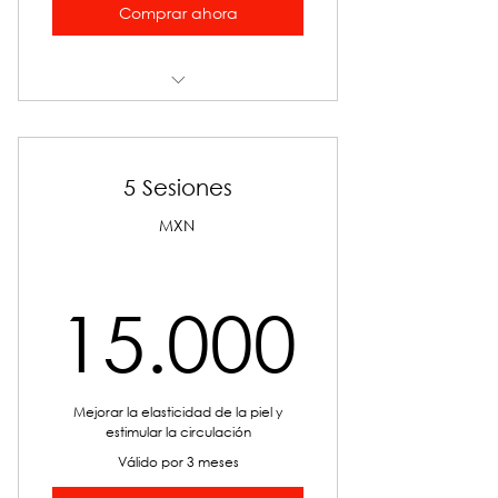
Comprar ahora
Ondas de Choque BTL
5 Sesiones
MXN
15.0
15.000
Mejorar la elasticidad de la piel y
estimular la circulación
Válido por 3 meses