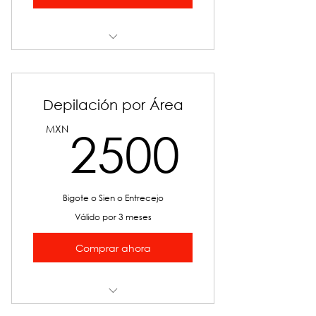
Dermapen facial Anti- ege o
hidratación
Depilación por Área
2500
MXN
2500
Bigote o Sien o Entrecejo
Válido por 3 meses
Comprar ahora
Depilación Láser Diodo