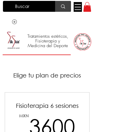
Tratamientos estéticos,
Fisioterapia y
Medicina del Deporte
Silk Skin
®
Elige tu plan de precios
Fisioterapia 6 sesiones
3600
MXN
3600