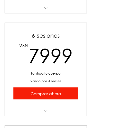
Exillis 360°
6 Sesiones
7999
MXN
7999
Tonifica tu cuerpo
Válido por 3 meses
Comprar ahora
SS SCULP