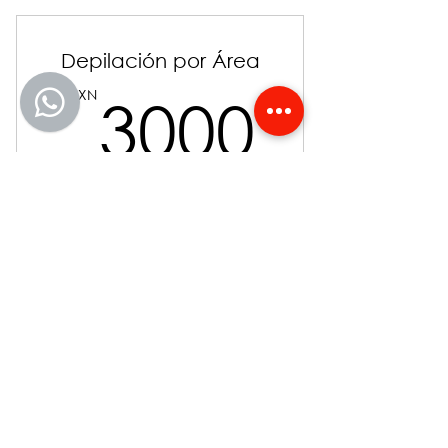
Depilación por Área
3000
MXN
3000
Entrepecho Frente Manos Nariz
Mentón Ombligo Orejas Pezón Pies 1/2
línea abdomen
Válido por 3 meses
Comprar ahora
Depilación Láser Diodo