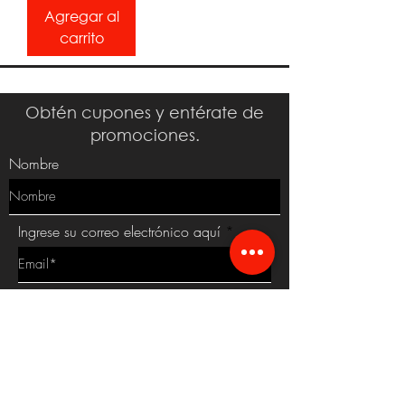
Agregar al
carrito
Obtén cupones y entérate de
promociones.
Nombre
Ingrese su correo electrónico aquí
SUSCRIBIRSE
Al suscribirte protegemos tus datos personales, Aceptas que
leíste y estás de acuerdo con el aviso de privacidad.