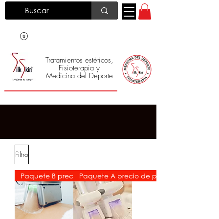
Tratamientos estéticos,
Fisioterapia y
Medicina del Deporte
Silk Skin
®
COMPRAR EN LÍNEA
Filtro
Paquete B precio de promoción