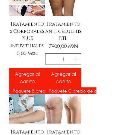
Tratamiento
Tratamiento
s Corporales
anti celulitis
PLUS
BTL
Individuales
Precio
7900,00 MXN
Precio
0,00 MXN
Agregar al
Agregar al
carrito
carrito
Paquete B precio por promoción
Tratamiento
Tratamiento