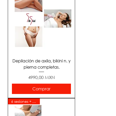
Depilación de axila, bikini n. y
pierna completas.
Precio
4990,00 MXN
Comprar
6 sesiones + 6 gratis