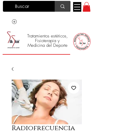
Tratamientos estéticos,
Fisioterapia y
Medicina del Deporte
Silk Skin
®
Radiofrecuencia