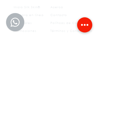
Inicio Silk Skin®
Acerca
Compra en línea
Contacto
Sucursales
Políticas de Compra
Promociones
Términos y Condiciones
Aviso
otros
de
privacidad
FAQ's
Tratamientos estéticos
Depilación permanente
Medicina del Deporte
SS Sculpt
Fisioterapia
Insurgentes
CLÍNICAS​
55 5639 1079
55 3902 2723