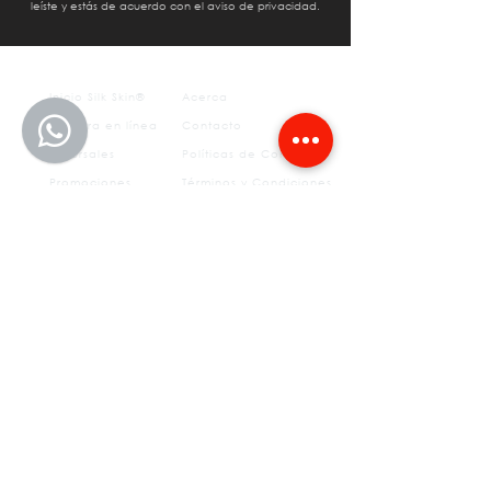
leíste y estás de acuerdo con el aviso de privacidad.
Inicio Silk Skin®
Acerca
Compra en línea
Contacto
Sucursales
Políticas de Compra
Promociones
Términos y Condiciones
Aviso
otros
de
privacidad
FAQ's
Tratamientos estéticos
Depilación permanente
Medicina del Deporte
SS Sculpt
Fisioterapia
Insurgentes