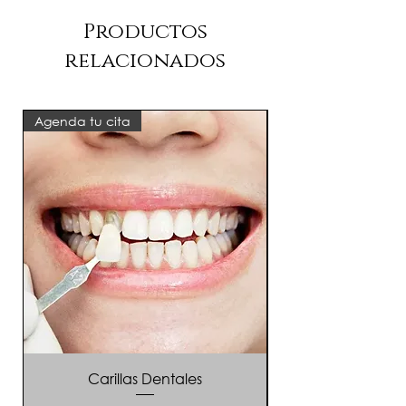
Productos
relacionados
Agenda tu cita
6 sesiones + 6 gratis
Carillas Dentales