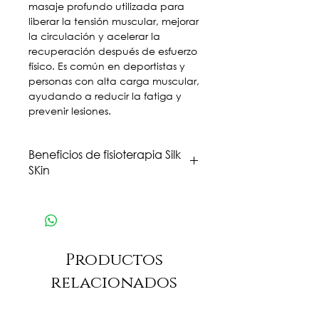
masaje profundo utilizada para
liberar la tensión muscular, mejorar
la circulación y acelerar la
recuperación después de esfuerzo
físico. Es común en deportistas y
personas con alta carga muscular,
ayudando a reducir la fatiga y
prevenir lesiones.
Beneficios de fisioterapia Silk
SKin
La fisioterapia en Silk Skin es una
terpaia física completamente
personalizada, el tiempo de tu
sesión esta dedicada
Productos
exclusivamente Con esto
podemos avanzar mas
relacionados
rapidametne. Analizar y realizar
los tratamietnos más adecuados y
efectivos.