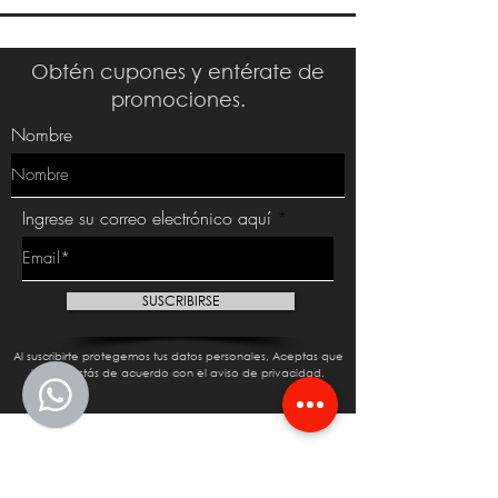
Obtén cupones y entérate de
promociones.
Nombre
Ingrese su correo electrónico aquí
SUSCRIBIRSE
Al suscribirte protegemos tus datos personales, Aceptas que
leíste y estás de acuerdo con el aviso de privacidad.
Inicio Silk Skin®
Acerca
Compra en línea
Contacto