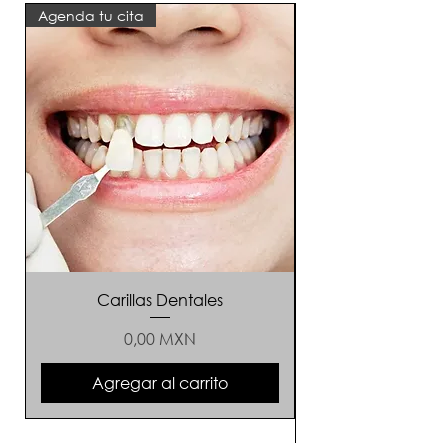
Agenda tu cita
6 sesiones + 6 gratis
Carillas Dentales
Precio
0,00 MXN
Agregar al carrito