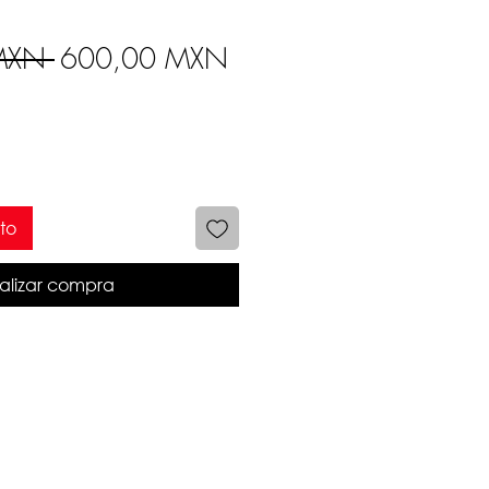
Precio
Precio de oferta
MXN 
600,00 MXN
to
alizar compra