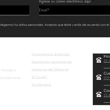
Ingrese su correo electrónico aquí
protegemos tus datos personales, Aceptas que leíste y estás de acuerdo con el
Tratamientos estéticos
Ins
55 
Depilación permanente
Medicina del Deporte
de Compra
Cu
SS Sculpt
 Condiciones
777
Fisioterapia
Co
55 