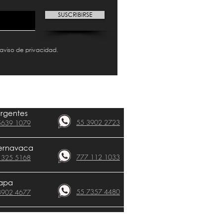
SUSCRIBIRSE
 aviso de privacidad.
urgentes
55 3902 2723
5639 1079
CLÍNICAS​
ernavaca
777 112 1033
 325 5168
apa
55 7357 4480
8902 4677