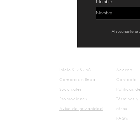
Nombre
Al suscribirte 
Inicio Silk Skin®
Acerca
Compra en línea
Contacto
Sucursales
Políticas 
Promociones
Términos y
Aviso de
privacidad
otros
FAQ's