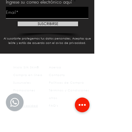
Ingrese su correo electrónico aquí
SUSCRIBIRSE
Al suscribirte protegemos tus datos personales, Aceptas que
leíste y estás de acuerdo con el aviso de privacidad.
Inicio Silk Skin®
Acerca
Compra en línea
Contacto
Sucursales
Políticas de Compra
Promociones
Términos y Condiciones
Aviso
otros
de
privacidad
FAQ's
Tratamientos estéticos
Depilación permanente