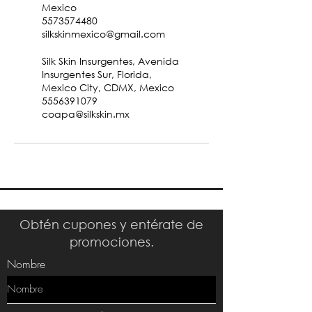
Mexico
5573574480
silkskinmexico@gmail.com
Silk Skin Insurgentes, Avenida
Insurgentes Sur, Florida,
Mexico City, CDMX, Mexico
5556391079
coapa@silkskin.mx
Obtén cupones y entérate de
promociones.
Nombre