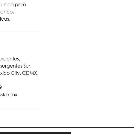
 única para
táneos,
icas.
surgentes,
surgentes Sur,
exico City, CDMX,
9
kskin.mx