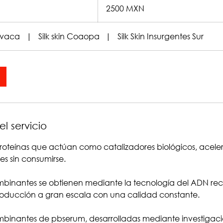
pesos
2500 MXN
mexicanos
navaca
|
Silk skin Coaopa
|
Silk Skin Insurgentes Sur
l servicio
proteínas que actúan como catalizadores biológicos, acel
es sin consumirse.
mbinantes se obtienen mediante la tecnología del ADN re
roducción a gran escala con una calidad constante.
mbinantes de pbserum, desarrolladas mediante investigac