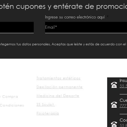
tén cupones y entérate de promoci
Ingrese su correo electrónico aquí
protegemos tus datos personales, Aceptas que leíste y estás de acuerdo con el
Tratamientos estéticos
Ins
55 
Depilación permanente
Medicina del Deporte
de Compra
Cu
SS Sculpt
 Condiciones
777
Fisioterapia
Co
55 