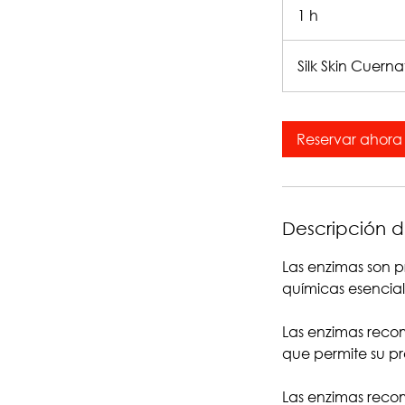
1 h
1
Silk Skin Cuer
Reservar ahora
Descripción de
Las enzimas son 
químicas esencial
Las enzimas reco
que permite su p
Las enzimas reco