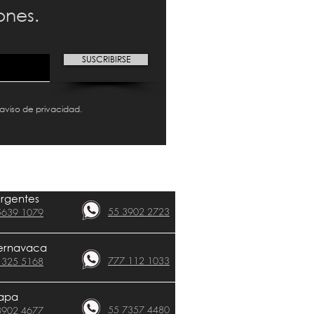
ones.
SUSCRIBIRSE
 aviso de privacidad.
urgentes
55 3902 2723
5639 1079
CLÍNICAS​
ernavaca
777 112 1033
 325 5168
apa
55 7357 4480
8902 4677