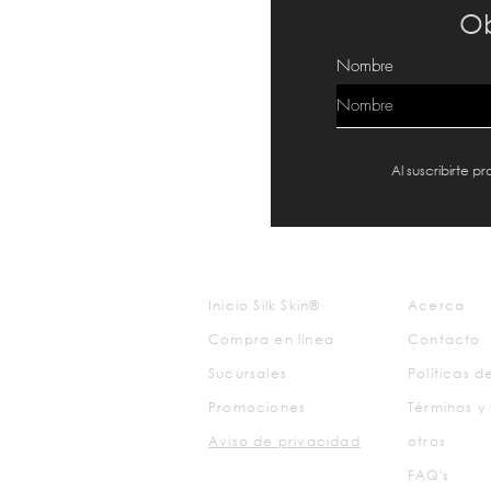
Ob
Nombre
Al suscribirte 
Inicio Silk Skin®
Acerca
Compra en línea
Contacto
Sucursales
Políticas 
Promociones
Términos y
Aviso de
privacidad
otros
FAQ's