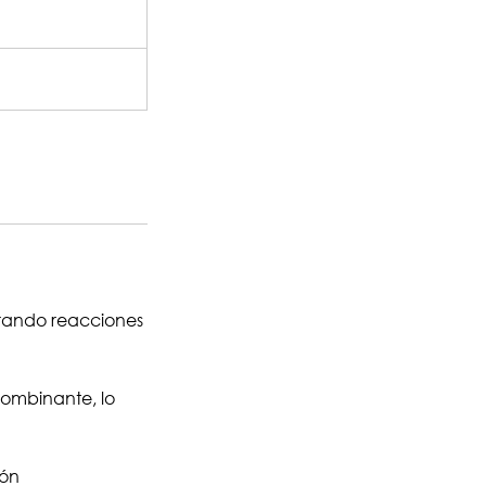
erando reacciones
combinante, lo
ión