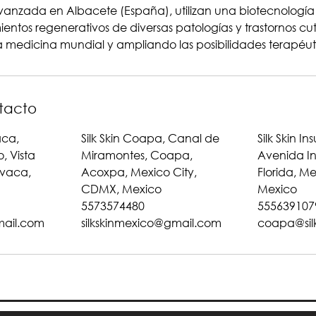
vanzada en Albacete (España), utilizan una biotecnología
mientos regenerativos de diversas patologías y trastornos cu
 medicina mundial y ampliando las posibilidades terapéut
tacto
aca,
Silk Skin Coapa, Canal de
Silk Skin In
, Vista
Miramontes, Coapa,
Avenida In
vaca,
Acoxpa, Mexico City,
Florida, M
CDMX, Mexico
Mexico
5573574480
555639107
mail.com
silkskinmexico@gmail.com
coapa@sil