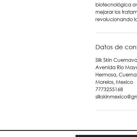
biotecnológica a
mejorar los trata
revolucionando la
Datos de con
Silk Skin Cuernav
Avenida Río Mayo
Hermosa, Cuerna
Morelos, Mexico
7773255168
silkskinmexico@g