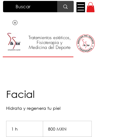
Tratamientos estéticos,
Fisioterapia y
Medicina del Deporte
Silk Skin
®
Facial
Hidrata y regenera tu piel
800
pesos
1 h
1
800 MXN
mexicanos