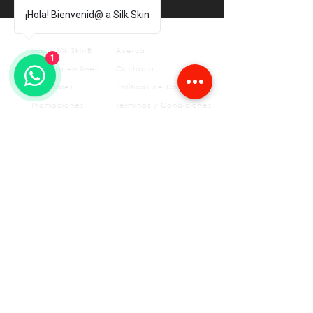
¡Hola! Bienvenid@ a Silk Skin
Inicio Silk Skin®
Acerca
1
Compra en línea
Contacto
Sucursales
Políticas de Compra
Promociones
Términos y Condiciones
Aviso
otros
de
privacidad
FAQ's
Tratamientos estéticos
Depilación permanente
Medicina del Deporte
SS Sculpt
Fisioterapia
Insurgentes
CLÍNICAS​