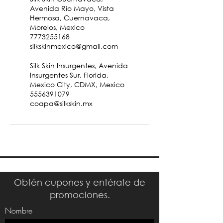
Avenida Río Mayo, Vista
Hermosa, Cuernavaca,
Morelos, Mexico
7773255168
silkskinmexico@gmail.com
Silk Skin Insurgentes, Avenida
Insurgentes Sur, Florida,
Mexico City, CDMX, Mexico
5556391079
coapa@silkskin.mx
Obtén cupones y entérate de
promociones.
Nombre