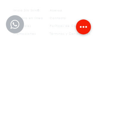
Inicio Silk Skin®
Acerca
Compra en línea
Contacto
Sucursales
Políticas de Compra
Promociones
Términos y Condiciones
Aviso
otros
de
privacidad
FAQ's
Tratamientos estéticos
Depilación permanente
Medicina del Deporte
SS Sculpt
Fisioterapia
Insurgentes
CLÍNICAS​
55 5639 1079