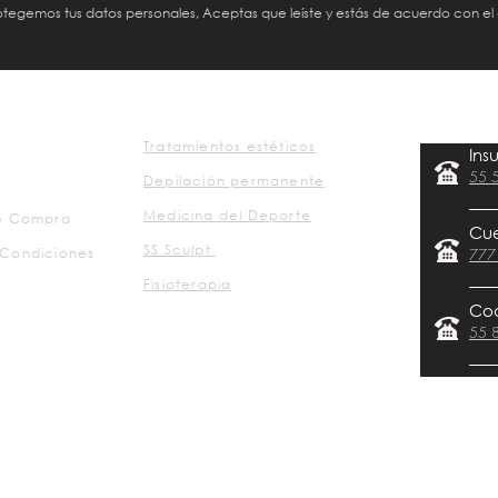
protegemos tus datos personales, Aceptas que leíste y estás de acuerdo con el
Tratamientos estéticos
Ins
55 
Depilación permanente
Medicina del Deporte
de Compra
Cu
SS Sculpt
 Condiciones
777
Fisioterapia
Co
55 