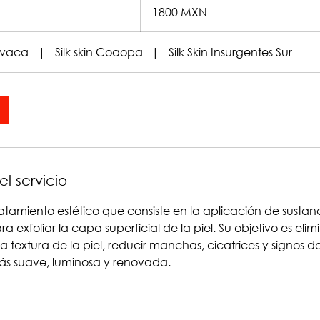
pesos
1800 MXN
mexicanos
navaca
|
Silk skin Coaopa
|
Silk Skin Insurgentes Sur
l servicio
tratamiento estético que consiste en la aplicación de sustan
ra exfoliar la capa superficial de la piel. Su objetivo es elim
a textura de la piel, reducir manchas, cicatrices y signos 
ás suave, luminosa y renovada.