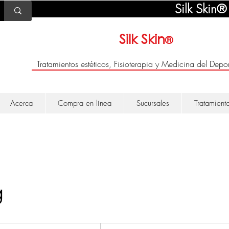
Silk Skin®
Silk Skin
®
Tratamientos estéticos, Fisioterapia y Medicina del Depor
Acerca
Compra en línea
Sucursales
Tratamient
g
1800