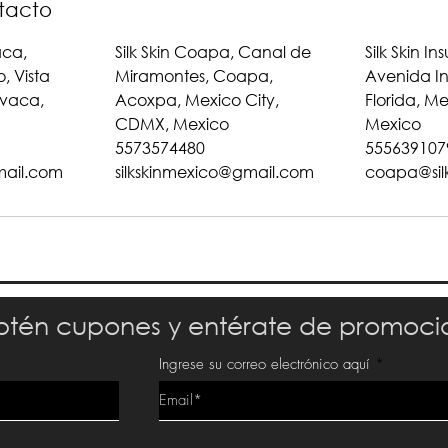
tacto
aca,
Silk Skin Coapa, Canal de
Silk Skin In
, Vista
Miramontes, Coapa,
Avenida In
vaca,
Acoxpa, Mexico City,
Florida, M
CDMX, Mexico
Mexico
5573574480
555639107
mail.com
silkskinmexico@gmail.com
coapa@sil
tén cupones y entérate de promoci
Ingrese su correo electrónico aquí