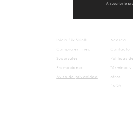
Al suscribirte 
Inicio Silk Skin®
Acerca
Compra en línea
Contacto
Sucursales
Políticas 
Promociones
Términos y
Aviso de
privacidad
otros
FAQ's