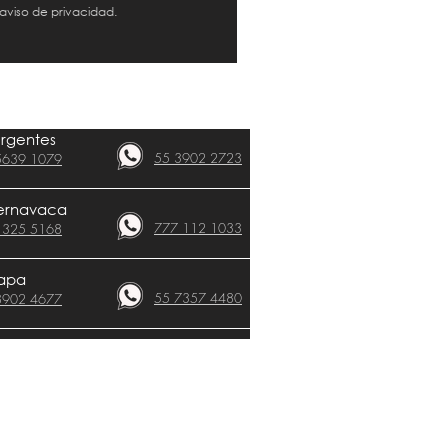
 aviso de privacidad.
urgentes
55 3902 2723
5639 1079
CLÍNICAS​
ernavaca
777 112 1033
 325 5168
apa
55 7357 4480
8902 4677