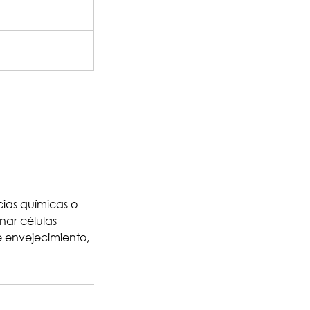
cias químicas o
inar células
de envejecimiento,