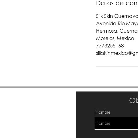
Datos de con
Silk Skin Cuernav
Avenida Río Mayo
Hermosa, Cuerna
Morelos, Mexico
7773255168
silkskinmexico@g
Ob
Nombre