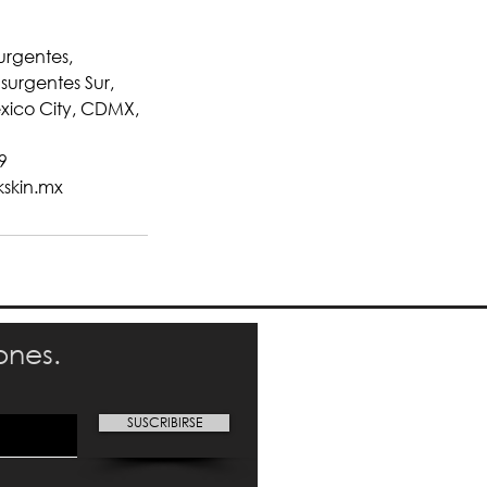
surgentes,
surgentes Sur,
exico City, CDMX,
9
kskin.mx
ones.
SUSCRIBIRSE