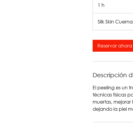
1 h
1
Silk Skin Cuer
Reservar ahora
Descripción de
El peeling es un 
técnicas físicas pa
muertas, mejorar l
dejando la piel m