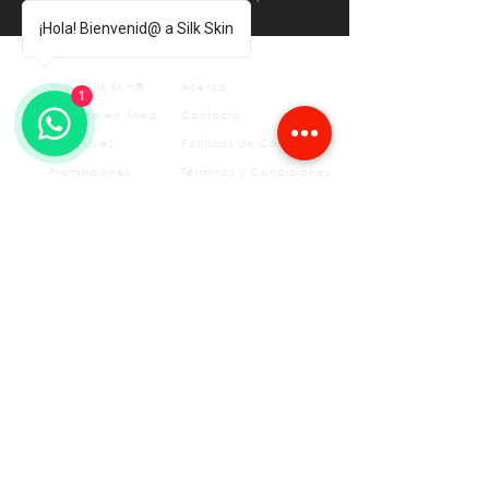
¡Hola! Bienvenid@ a Silk Skin
Inicio Silk Skin®
Acerca
1
Compra en línea
Contacto
Sucursales
Políticas de Compra
Promociones
Términos y Condiciones
Aviso
otros
de
privacidad
FAQ's
Tratamientos estéticos
Depilación permanente
Medicina del Deporte
SS Sculpt
Fisioterapia
Insurgentes
CLÍNICAS​