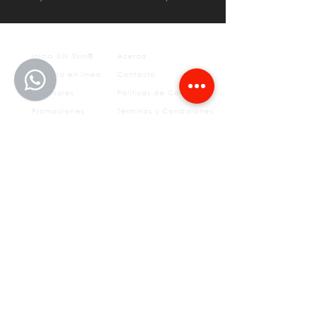
Inicio Silk Skin®
Acerca
Compra en línea
Contacto
Sucursales
Políticas de Compra
Promociones
Términos y Condiciones
Aviso
otros
de
privacidad
FAQ's
Tratamientos estéticos
Depilación permanente
Medicina del Deporte
SS Sculpt
Fisioterapia
Insurgentes
CLÍNICAS​