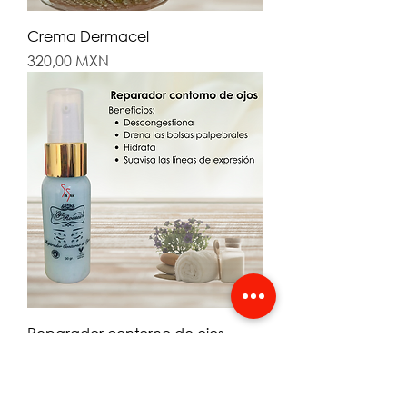
Crema Dermacel
Precio
320,00 MXN
Reparador contorno de ojos
Precio
290,00 MXN