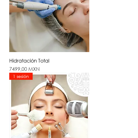
Hidratación Total
Precio
7499,00 MXN
1 sesión