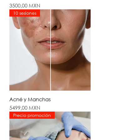
Precio
3500,00 MXN
10 sesiones
Acné y Manchas
Precio
5499,00 MXN
Precio promoción