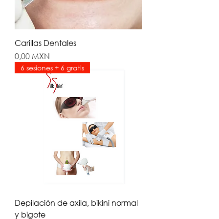
Carillas Dentales
Precio
0,00 MXN
6 sesiones + 6 gratis
Depilación de axila, bikini normal
y bigote